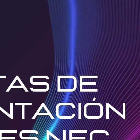
tas de
ntación
les nfc